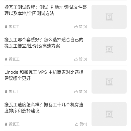
搬瓦工测试教程：测试 IP 地址/测试文件整
理以及本地/全国测试方法
搬瓦工
赞(
0
)


搬瓦工哪个套餐好？怎么选择适合自己的
搬瓦工便宜/性价比/高速方案
搬瓦工
赞(
0
)


Linode 和搬瓦工 VPS 主机商家对比选择
建议哪个更好
搬瓦工
赞(
0
)


搬瓦工速度怎么样？搬瓦工十几个机房速
度排序和选择建议
搬瓦工
赞(
1
)

