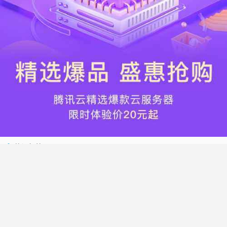
热门标签
搬瓦工
腾讯云
Vultr
腾讯云优惠
HostWinds
阿里云
腾讯云轻量应用服务器
WordPress
NameCheap
Dynadot
Hostwinds 教程
搬瓦工 CN2 GIA