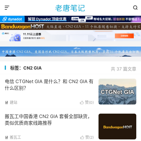


标签：CN2 GIA
共 37 篇文章
电信 CTGNet GIA 是什么？和 CN2 GIA 有
什么区别？
建站
赞(
0
)


搬瓦工中国香港 CN2 GIA 套餐全部缺货，
类似优质商家线路推荐
搬瓦工
赞(
2
)

