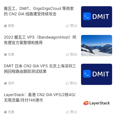
搬瓦工、DMIT、GigsGigsCloud 等商家
的 CN2 GIA 线路遭受持续攻击
随笔
赞(
2
)


2022 搬瓦工 VPS（BandwagonHost）所
有便宜方案整理和推荐
优惠
赞(
6
)


DMIT 日本 CN2 GIA VPS 北京上海深圳三
网回程路由跟踪测试结果
测评
赞(
0
)


LayerStack：香港 CN2 GIA VPS/2核4G/
无限流量/月付146港币
优惠
赞(
2
)

