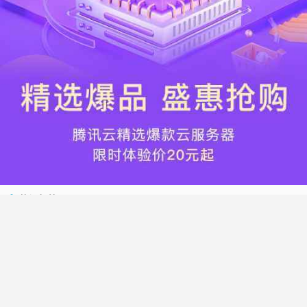
热门标签
搬瓦工
腾讯云
Vultr
腾讯云优惠
HostWinds
阿里云
腾讯云轻量应用服务器
WordPress
NameCheap
Dynadot
Hostwinds 教程
搬瓦工 CN2 GIA