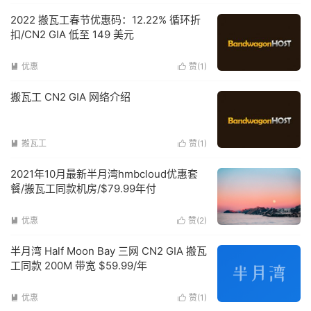
2022 搬瓦工春节优惠码：12.22% 循环折
扣/CN2 GIA 低至 149 美元
优惠
赞(
1
)


搬瓦工 CN2 GIA 网络介绍
搬瓦工
赞(
1
)


2021年10月最新半月湾hmbcloud优惠套
餐/搬瓦工同款机房/$79.99年付
优惠
赞(
2
)


半月湾 Half Moon Bay 三网 CN2 GIA 搬瓦
工同款 200M 带宽 $59.99/年
优惠
赞(
1
)

