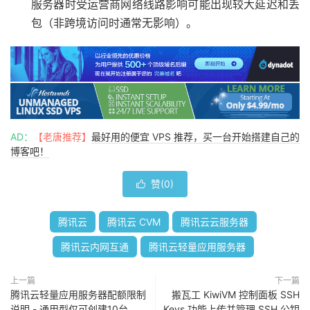
服务器时受运营商网络线路影响可能出现较大延迟和丢
包（非跨境访问时通常无影响）。
AD：
【老唐推荐】
最好用的便宜 VPS 推荐，买一台开始搭建自己的
博客吧！
赞(
0
)

腾讯云
腾讯云 CVM
腾讯云云服务器
腾讯云内网互通
腾讯云轻量应用服务器
上一篇
下一篇
腾讯云轻量应用服务器配额限制
搬瓦工 KiwiVM 控制面板 SSH
说明 - 通用型仅可创建10台
Keys 功能上传并管理 SSH 公钥