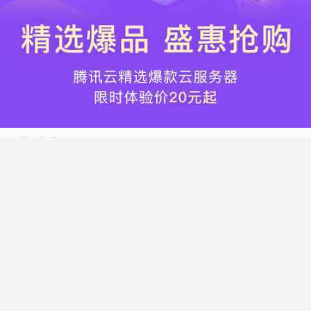
热门标签
搬瓦工
腾讯云
Vultr
腾讯云优惠
HostWinds
阿里云
腾讯云轻量应用服务器
WordPress
NameCheap
Dynadot
Hostwinds 教程
搬瓦工 CN2 GIA
DMIT
Vultr VPS
腾讯云秒杀
腾讯云云服务器
HostDare
UCloud
搬瓦工限量版
Vultr 测评
腾讯云轻量