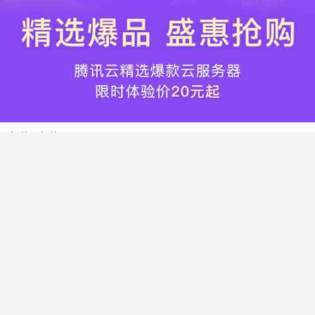
热门标签
搬瓦工
腾讯云
Vultr
腾讯云优惠
HostWinds
阿里云
腾讯云轻量应用服务器
WordPress
NameCheap
Dynadot
Hostwinds 教程
搬瓦工 CN2 GIA
DMIT
Vultr VPS
腾讯云秒杀
腾讯云云服务器
HostDare
UCloud
搬瓦工限量版
Vultr 测评
腾讯云轻量