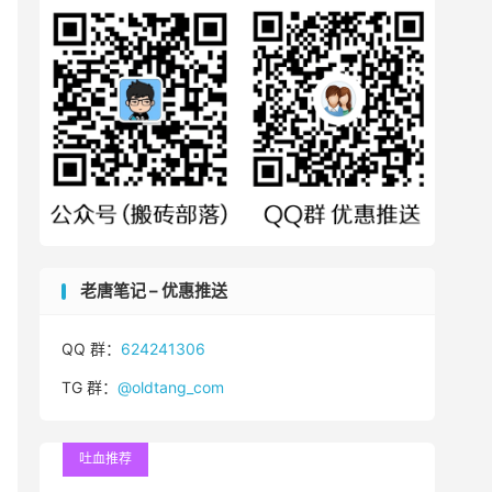
老唐笔记 – 优惠推送
QQ 群：
624241306
TG 群：
@oldtang_com
吐血推荐