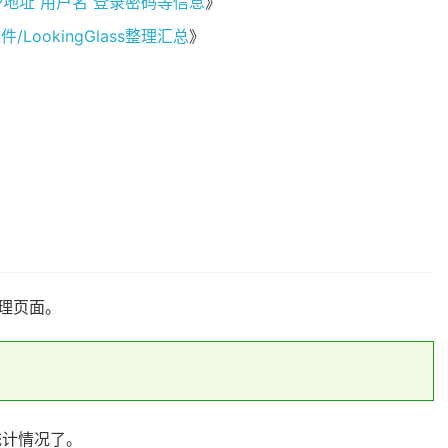
取IP地址 用户名 登录密码等信息
》
/LookingGlass整理汇总
》
管理页面。
到统计情况了。