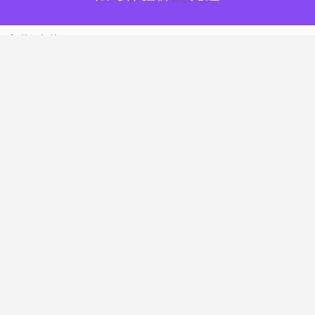
热门标签
搬瓦工
腾讯云
Vultr
腾讯云优惠
HostWinds
阿里云
腾讯云轻量应用服务器
WordPress
NameCheap
Dynadot
Hostwinds 教程
搬瓦工 CN2 GIA
DMIT
Vultr VPS
腾讯云秒杀
腾讯云云服务器
HostDare
UCloud
搬瓦工限量版
Vultr 测评
腾讯云轻量
Vultr 优惠
搬瓦工优惠码
腾讯云代金券
宝塔面板
CN2 GIA
宝塔
Ubuntu
Dynadot 优惠码
搬瓦工香港
© 2017-2026
老唐笔记
网站地图
苏ICP备17076611号-1
苏公网安备