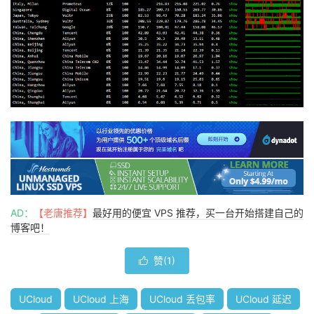
AD：
【老唐推荐】
最好用的便宜 VPS 推荐，买一台开始搭建自己的
博客吧！
赞(
1
)

UCloud
UCloud 上海
UCloud 丢包率
UCloud 延迟