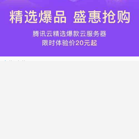
热门标签
搬瓦工
腾讯云
Vultr
腾讯云优惠
HostWinds
阿里云
腾讯云轻量应用服务器
WordPress
NameCheap
Dynadot
Hostwinds 教程
搬瓦工 CN2 GIA
DMIT
Vultr VPS
腾讯云秒杀
腾讯云云服务器
HostDare
UCloud
搬瓦工限量版
Vultr 测评
腾讯云轻量