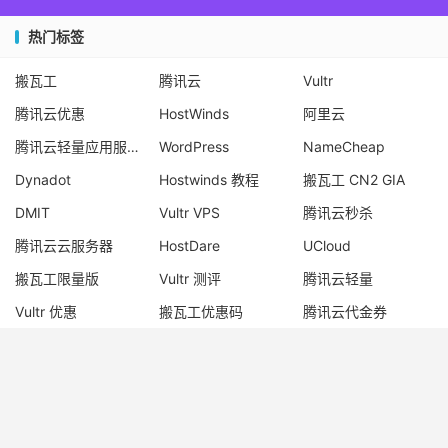
热门标签
搬瓦工
腾讯云
Vultr
腾讯云优惠
HostWinds
阿里云
腾讯云轻量应用服务器
WordPress
NameCheap
Dynadot
Hostwinds 教程
搬瓦工 CN2 GIA
DMIT
Vultr VPS
腾讯云秒杀
腾讯云云服务器
HostDare
UCloud
搬瓦工限量版
Vultr 测评
腾讯云轻量
Vultr 优惠
搬瓦工优惠码
腾讯云代金券
宝塔面板
CN2 GIA
宝塔
Ubuntu
Dynadot 优惠码
搬瓦工香港
© 2017-2026
老唐笔记
网站地图
苏ICP备17076611号-1
苏公网安备
32050902101667