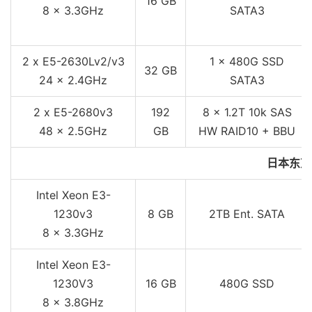
16 GB
8 x 3.3GHz
SATA3
2 x E5-2630Lv2/v3
1 x 480G SSD
32 GB
24 x 2.4GHz
SATA3
2 x E5-2680v3
192
8 x 1.2T 10k SAS
48 x 2.5GHz
GB
HW RAID10 + BBU
日本东京
Intel Xeon E3-
1230v3
8 GB
2TB Ent. SATA
8 x 3.3GHz
Intel Xeon E3-
1230V3
16 GB
480G SSD
8 x 3.8GHz