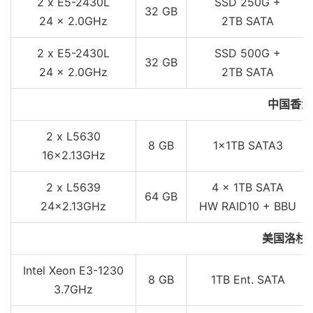
2 x E5-2430L
SSD 250G +
32 GB
24 x 2.0GHz
2TB SATA
2 x E5-2430L
SSD 500G +
32 GB
24 x 2.0GHz
2TB SATA
中国香港
2 x L5630
8 GB
1x1TB SATA3
16x2.13GHz
2 x L5639
4 x 1TB SATA
64 GB
24x2.13GHz
HW RAID10 + BBU
美国洛杉
Intel Xeon E3-1230
8 GB
1TB Ent. SATA
3.7GHz