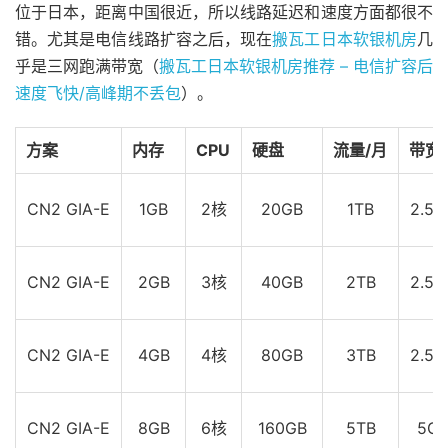
位于日本，距离中国很近，所以线路延迟和速度方面都很不
错。尤其是电信线路扩容之后，现在
搬瓦工
日本软银机房
几
乎是三网跑满带宽（
搬瓦工日本软银机房推荐 – 电信扩容后
速度飞快/高峰期不丢包
）。
方案
内存
CPU
硬盘
流量/月
带宽
CN2 GIA-E
1GB
2核
20GB
1TB
2.5G
CN2 GIA-E
2GB
3核
40GB
2TB
2.5G
CN2 GIA-E
4GB
4核
80GB
3TB
2.5G
CN2 GIA-E
8GB
6核
160GB
5TB
5Gb