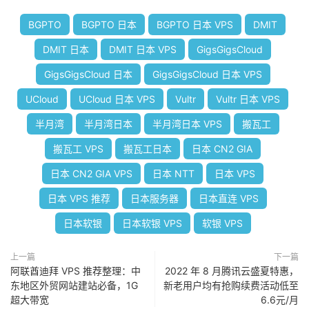
BGPTO
BGPTO 日本
BGPTO 日本 VPS
DMIT
DMIT 日本
DMIT 日本 VPS
GigsGigsCloud
GigsGigsCloud 日本
GigsGigsCloud 日本 VPS
UCloud
UCloud 日本 VPS
Vultr
Vultr 日本 VPS
半月湾
半月湾日本
半月湾日本 VPS
搬瓦工
搬瓦工 VPS
搬瓦工日本
日本 CN2 GIA
日本 CN2 GIA VPS
日本 NTT
日本 VPS
日本 VPS 推荐
日本服务器
日本直连 VPS
日本软银
日本软银 VPS
软银 VPS
上一篇
下一篇
阿联酋迪拜 VPS 推荐整理：中
2022 年 8 月腾讯云盛夏特惠，
东地区外贸网站建站必备，1G
新老用户均有抢购续费活动低至
超大带宽
6.6元/月