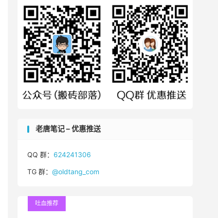
老唐笔记 – 优惠推送
QQ 群：
624241306
TG 群：
@oldtang_com
吐血推荐