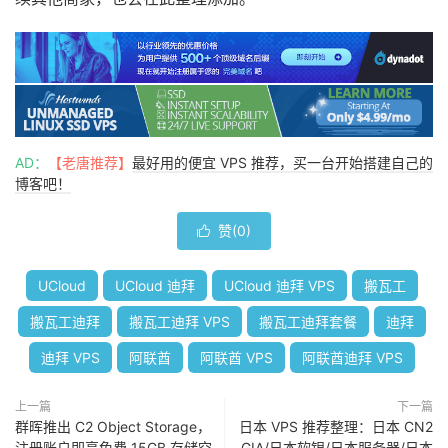
AD：
【老唐推荐】
最好用的便宜 VPS 推荐，买一台开始搭建自己的
博客吧！
赞(
0
)

UCloud
UCloud 迪拜
UCloud 迪拜 VPS
搬瓦工
搬瓦工迪拜
搬瓦工迪拜 VPS
搬瓦工迪拜套餐
迪拜
迪拜 VPS
阿联酋
阿联酋 VPS
阿联酋迪拜 VPS
上一篇
下一篇
群晖推出 C2 Object Storage，
日本 VPS 推荐整理：日本 CN2
注册账户即享免费 15GB 存储空
GIA/日本软银/日本服务器/日本