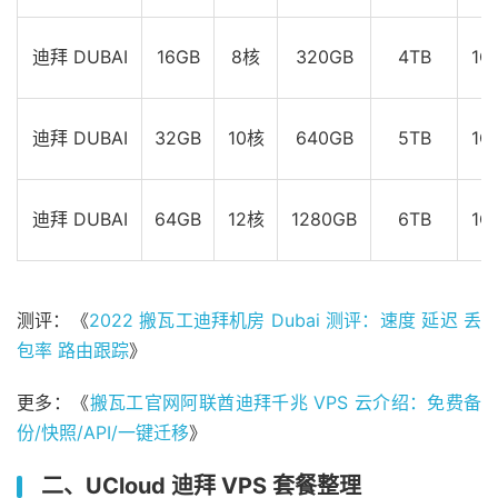
迪拜 DUBAI
16GB
8核
320GB
4TB
1G
迪拜 DUBAI
32GB
10核
640GB
5TB
1G
迪拜 DUBAI
64GB
12核
1280GB
6TB
1G
测评：《
2022 搬瓦工迪拜机房 Dubai 测评：速度 延迟 丢
包率 路由跟踪
》
更多：《
搬瓦工官网阿联酋迪拜千兆 VPS 云介绍：免费备
份/快照/API/一键迁移
》
二、UCloud 迪拜 VPS 套餐整理