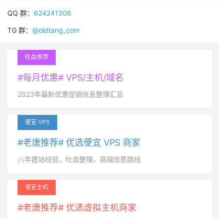
QQ 群：
624241306
TG 群：
@oldtang_com
吐血推荐
#每月优惠# VPS/主机/域名
2023年最新优惠促销信息整理汇总
便宜 VPS
#老唐推荐# 优选便宜 VPS 商家
八年建站经验，吐血整理，高端优质路线
便宜主机
#老唐推荐# 优选虚拟主机商家