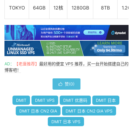
TOKYO
64GB
12核
1280GB
8TB
1.2G
AD：
【老唐推荐】
最好用的便宜 VPS 推荐，买一台开始搭建自己的
博客吧！
赞(
0
)

DMIT
DMIT VPS
DMIT 优惠码
DMIT 日本
DMIT 日本 CN2 GIA
DMIT 日本 CN2 GIA VPS
DMIT 日本 VPS