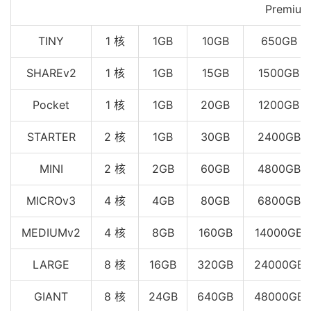
Premium
TINY
1 核
1GB
10GB
650GB
SHAREv2
1 核
1GB
15GB
1500GB
Pocket
1 核
1GB
20GB
1200GB
STARTER
2 核
1GB
30GB
2400GB
MINI
2 核
2GB
60GB
4800GB
MICROv3
4 核
4GB
80GB
6800GB
MEDIUMv2
4 核
8GB
160GB
14000GB
LARGE
8 核
16GB
320GB
24000GB
GIANT
8 核
24GB
640GB
48000GB