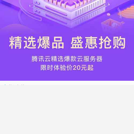
热门标签
搬瓦工
腾讯云
Vultr
腾讯云优惠
HostWinds
阿里云
腾讯云轻量应用服务器
WordPress
NameCheap
Dynadot
Hostwinds 教程
搬瓦工 CN2 GIA