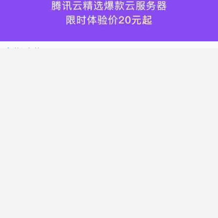
热门标签
搬瓦工
腾讯云
Vultr
腾讯云优惠
HostWinds
阿里云
腾讯云轻量应用服务器
WordPress
NameCheap
Dynadot
Hostwinds 教程
搬瓦工 CN2 GIA
DMIT
Vultr VPS
腾讯云秒杀
腾讯云云服务器
HostDare
UCloud
搬瓦工限量版
Vultr 测评
腾讯云轻量
Vultr 优惠
搬瓦工优惠码
腾讯云代金券
宝塔面板
CN2 GIA
宝塔
Ubuntu
Dynadot 优惠码
搬瓦工香港