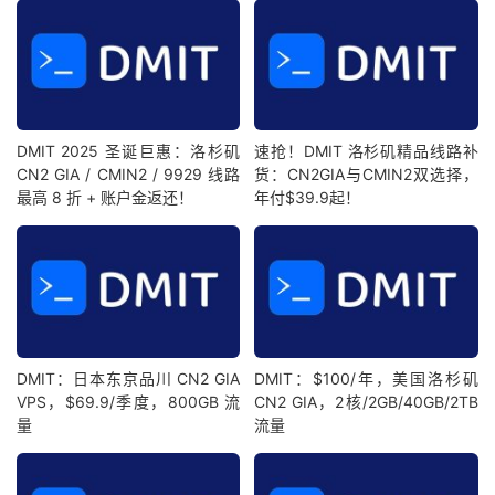
DMIT 2025 圣诞巨惠：洛杉矶
速抢！DMIT 洛杉矶精品线路补
CN2 GIA / CMIN2 / 9929 线路
货：CN2GIA与CMIN2双选择，
最高 8 折 + 账户金返还！
年付$39.9起！
DMIT：日本东京品川 CN2 GIA
DMIT：$100/年，美国洛杉矶
VPS，$69.9/季度，800GB 流
CN2 GIA，2核/2GB/40GB/2TB
量
流量