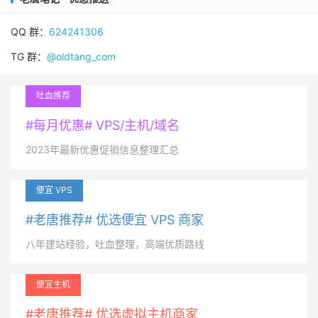
QQ 群：
624241306
TG 群：
@oldtang_com
吐血推荐
#每月优惠# VPS/主机/域名
2023年最新优惠促销信息整理汇总
便宜 VPS
#老唐推荐# 优选便宜 VPS 商家
八年建站经验，吐血整理，高端优质路线
便宜主机
#老唐推荐# 优选虚拟主机商家