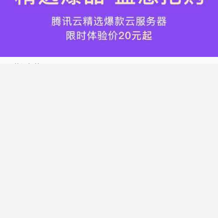
热门标签
搬瓦工
腾讯云
Vultr
腾讯云优惠
HostWinds
阿里云
腾讯云轻量应用服务器
WordPress
NameCheap
Dynadot
Hostwinds 教程
搬瓦工 CN2 GIA
DMIT
Vultr VPS
腾讯云秒杀
腾讯云云服务器
HostDare
UCloud
搬瓦工限量版
Vultr 测评
腾讯云轻量
Vultr 优惠
搬瓦工优惠码
腾讯云代金券
宝塔面板
CN2 GIA
宝塔