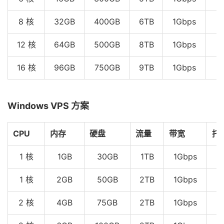
8 核
32GB
400GB
6TB
1Gbps
$
12 核
64GB
500GB
8TB
1Gbps
$
16 核
96GB
750GB
9TB
1Gbps
$
Windows VPS 方案
CPU
内存
硬盘
流量
带宽
托
1 核
1GB
30GB
1TB
1Gbps
1 核
2GB
50GB
2TB
1Gbps
2 核
4GB
75GB
2TB
1Gbps