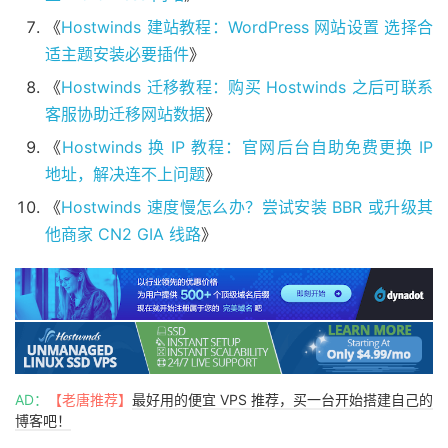
《
Hostwinds 建站教程：WordPress 网站设置 选择合
适主题安装必要插件
》
《
Hostwinds 迁移教程：购买 Hostwinds 之后可联系
客服协助迁移网站数据
》
《
Hostwinds 换 IP 教程：官网后台自助免费更换 IP
地址，解决连不上问题
》
《
Hostwinds 速度慢怎么办？尝试安装 BBR 或升级其
他商家 CN2 GIA 线路
》
AD：
【老唐推荐】
最好用的便宜 VPS 推荐，买一台开始搭建自己的
博客吧！