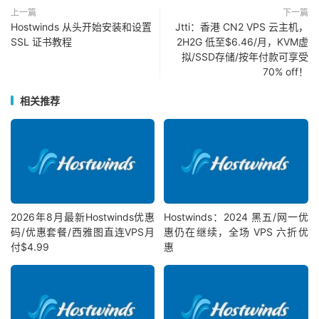
上一篇
下一篇
Hostwinds 从头开始安装和设置
Jtti：香港 CN2 VPS 云主机，
SSL 证书教程
2H2G 低至$6.46/月，KVM虚
拟/SSD存储/按年付款可享受
70% off！
相关推荐
2026年8月最新Hostwinds优惠
Hostwinds：2024 黑五/网一优
码/优惠套餐/西雅图直连VPS月
惠仍在继续，全场 VPS 六折优
付$4.99
惠