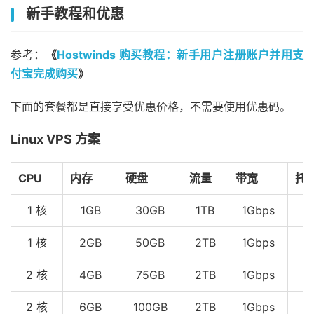
新手教程和优惠
参考：
《
Hostwinds 购买教程：新手用户注册账户并用支
付宝完成购买
》
下面的套餐都是直接享受优惠价格，不需要使用优惠码。
Linux VPS 方案
CPU
内存
硬盘
流量
带宽
托
1 核
1GB
30GB
1TB
1Gbps
1 核
2GB
50GB
2TB
1Gbps
2 核
4GB
75GB
2TB
1Gbps
2 核
6GB
100GB
2TB
1Gbps