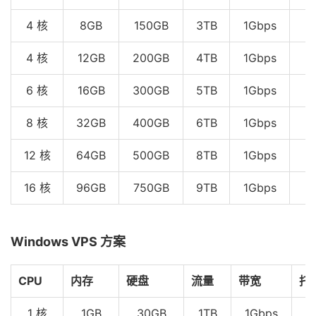
4 核
8GB
150GB
3TB
1Gbps
4 核
12GB
200GB
4TB
1Gbps
6 核
16GB
300GB
5TB
1Gbps
$
8 核
32GB
400GB
6TB
1Gbps
$
12 核
64GB
500GB
8TB
1Gbps
$
16 核
96GB
750GB
9TB
1Gbps
$
Windows VPS 方案
CPU
内存
硬盘
流量
带宽
托
1 核
1GB
30GB
1TB
1Gbps