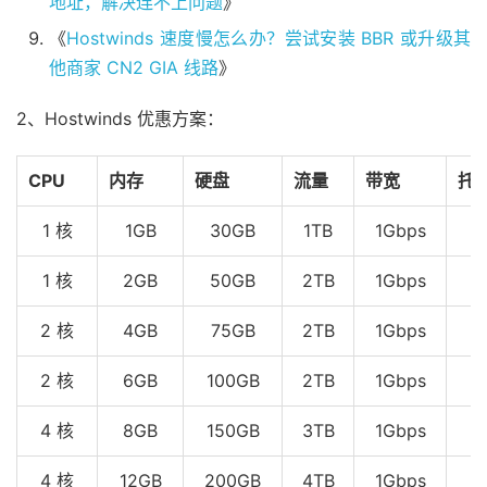
地址，解决连不上问题
》
《
Hostwinds 速度慢怎么办？尝试安装 BBR 或升级其
他商家 CN2 GIA 线路
》
2、Hostwinds 优惠方案：
CPU
内存
硬盘
流量
带宽
托
1 核
1GB
30GB
1TB
1Gbps
1 核
2GB
50GB
2TB
1Gbps
2 核
4GB
75GB
2TB
1Gbps
2 核
6GB
100GB
2TB
1Gbps
4 核
8GB
150GB
3TB
1Gbps
4 核
12GB
200GB
4TB
1Gbps