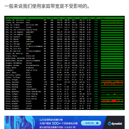
15
223.87
.
85.54
91.57
 ms  AS9808  
中国
四川
成都
移动
一般来说我们使用家庭带宽是不受影响的。
16
*
17
*
18
*
19
*
20
183.221
.
253.100
91.71
 ms  AS9808  
中国
四川
成都
----------------------------------------------------