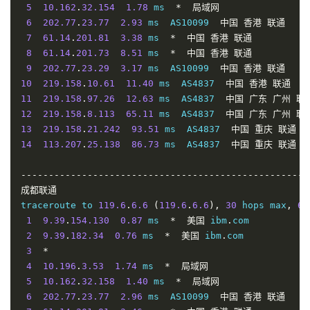
5
10.162
.
32.154
1.78
 ms  
*
局域网
6
202.77
.
23.77
2.93
 ms  AS10099  
中国
香港
联通
7
61.14
.
201.81
3.38
 ms  
*
中国
香港
联通
8
61.14
.
201.73
8.51
 ms  
*
中国
香港
联通
9
202.77
.
23.29
3.17
 ms  AS10099  
中国
香港
联通
10
219.158
.
10.61
11.40
 ms  AS4837  
中国
香港
联通
11
219.158
.
97.26
12.63
 ms  AS4837  
中国
广东
广州
联
12
219.158
.
8.113
65.11
 ms  AS4837  
中国
广东
广州
联
13
219.158
.
21.242
93.51
 ms  AS4837  
中国
重庆
联通
14
113.207
.
25.138
86.73
 ms  AS4837  
中国
重庆
联通
----------------------------------------------------
成都联通
traceroute to 
119.6
.
6.6
(
119.6
.
6.6
),
30
 hops max
,
60
1
9.39
.
154.130
0.87
 ms  
*
美国
 ibm
.
com

2
9.39
.
182.34
0.76
 ms  
*
美国
 ibm
.
com

3
*
4
10.196
.
3.53
1.74
 ms  
*
局域网
5
10.162
.
32.158
1.40
 ms  
*
局域网
6
202.77
.
23.77
2.96
 ms  AS10099  
中国
香港
联通