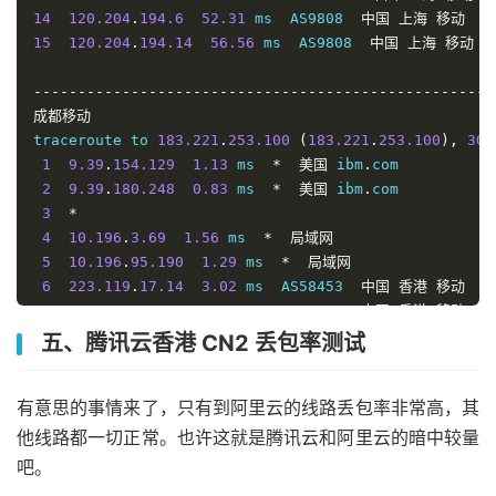
14
120.204
.
194.6
52.31
 ms  AS9808  
中国
上海
移动
15
120.204
.
194.14
56.56
 ms  AS9808  
中国
上海
移动
----------------------------------------------------
成都移动
traceroute to 
183.221
.
253.100
(
183.221
.
253.100
),
30
 
1
9.39
.
154.129
1.13
 ms  
*
美国
 ibm
.
com

2
9.39
.
180.248
0.83
 ms  
*
美国
 ibm
.
com

3
*
4
10.196
.
3.69
1.56
 ms  
*
局域网
5
10.196
.
95.190
1.29
 ms  
*
局域网
6
223.119
.
17.14
3.02
 ms  AS58453  
中国
香港
移动
7
223.118
.
2.177
7.10
 ms  AS58453  
中国
香港
移动
8
223.120
.
2.2
8.62
 ms  AS58453  
中国
广东
广州
移动
五、腾讯云香港 CN2 丢包率测试
9
221.183
.
55.58
15.50
 ms  AS9808  
中国
广东
广州
移
10
221.183
.
25.122
83.82
 ms  AS9808  
中国
广东
广州
有意思的事情来了，只有到阿里云的线路丢包率非常高，其
11
221.183
.
68.138
55.78
 ms  AS9808  
中国
广东
移动
12
221.176
.
18.14
92.08
 ms  AS9808  
中国
四川
成都
移
他线路都一切正常。也许这就是腾讯云和阿里云的暗中较量
13
221.183
.
19.42
92.76
 ms  AS9808  
中国
四川
成都
移
吧。
14
183.221
.
32.30
91.94
 ms  AS9808  
中国
四川
成都
移