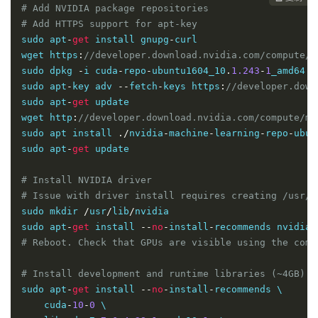
# Add NVIDIA package repositories
# Add HTTPS support for apt-key
sudo apt
-
get
 install gnupg
-
curl

wget https
:
//developer.download.nvidia.com/compute/c
sudo dpkg 
-
i cuda
-
repo
-
ubuntu1604_10
.
1.243
-
1
_amd64
.
d
sudo apt
-
key adv 
--
fetch
-
keys https
:
//developer.down
sudo apt
-
get
 update

wget http
:
//developer.download.nvidia.com/compute/ma
sudo apt install 
./
nvidia
-
machine
-
learning
-
repo
-
ubun
sudo apt
-
get
 update

# Install NVIDIA driver
# Issue with driver install requires creating /usr/l
sudo mkdir 
/
usr
/
lib
/
nvidia

sudo apt
-
get
 install 
--
no
-
install
-
recommends nvidia
-
# Reboot. Check that GPUs are visible using the comm
# Install development and runtime libraries (~4GB)
sudo apt
-
get
 install 
--
no
-
install
-
recommends \

    cuda
-
10
-
0
 \
