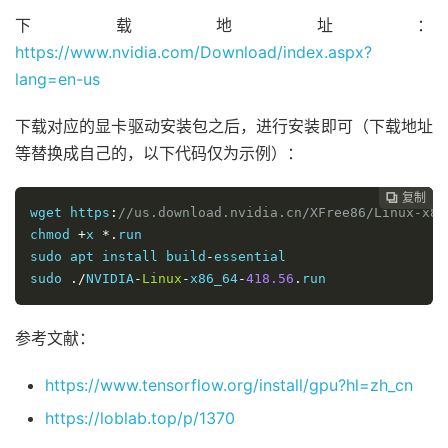
下载地址：
https://www.nvidia.com/Download/index.aspx?
lang=en-us
下载对应的显卡驱动安装包之后，进行安装即可（下载地址
等替换成自己的，以下代码仅为示例）：
复制
复制
复制



wget
 https
:
//us.download.nvidia.cn/XFree86/Linux-x86
chmod
+
x 
*.
sudo
apt
install
 build
-
sudo
./
NVIDIA
-
Linux
-
x86_64
-
418.56
.
run
参考文献：
https://www.tensorflow.org/install/gpu?hl=zh_cn
https://loblab.top/p/1370