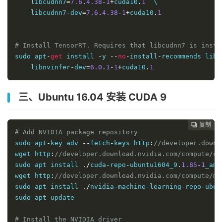
    libcudnn7
=
7.6
.
4.38
-
1
+
cuda10
.
1
  \

    libcudnn7
-
dev
=
7.6
.
4.38
-
1
+
cuda10
.
1
# Install TensorRT. Requires that libcudnn7 is insta
sudo apt
-
get
 install 
-
y 
--
no
-
install
-
recommends libn
    libnvinfer
-
dev
=
6.0
.
1
-
1
+
cuda10
.
1
三、Ubuntu 16.04 安装 CUDA 9
复制
复制
复制
复制




# Add NVIDIA package repository
sudo apt
-
key adv 
--
fetch
-
keys http
:
//developer.downl
wget http
:
//developer.download.nvidia.com/compute/cu
sudo apt install 
./
cuda
-
repo
-
ubuntu1604_9
.
1.85
-
1
_amd
wget http
:
//developer.download.nvidia.com/compute/ma
sudo apt install 
./
nvidia
-
machine
-
learning
-
repo
-
ubun
sudo apt update

# Install the NVIDIA driver