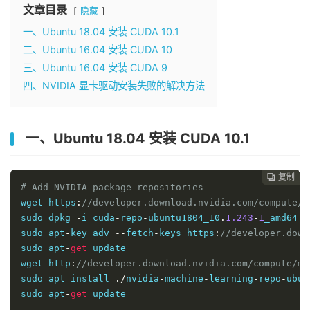
文章目录
隐藏
一、Ubuntu 18.04 安装 CUDA 10.1
二、Ubuntu 16.04 安装 CUDA 10
三、Ubuntu 16.04 安装 CUDA 9
四、NVIDIA 显卡驱动安装失败的解决方法
一、Ubuntu 18.04 安装 CUDA 10.1
复制
复制
复制
复制
复制
复制






# Add NVIDIA package repositories
wget https
:
//developer.download.nvidia.com/compute/c
sudo dpkg 
-
i cuda
-
repo
-
ubuntu1804_10
.
1.243
-
1
_amd64
.
d
sudo apt
-
key adv 
--
fetch
-
keys https
:
//developer.down
sudo apt
-
get
 update

wget http
:
//developer.download.nvidia.com/compute/ma
sudo apt install 
./
nvidia
-
machine
-
learning
-
repo
-
ubun
sudo apt
-
get
 update
