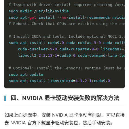
# Issue with driver install requires creating /usr/l
sudo mkdir 
/
usr
/
lib
/
nvidia

sudo apt
-
get
 install 
--
no
-
install
-
recommends nvidia
-
# Reboot. Check that GPUs are visible using the comm
# Install CUDA and tools. Include optional NCCL 2.x
sudo apt install cuda9
.
0
 cuda
-
cublas
-
9
-
0
 cuda
-
cufft
-
    cuda
-
cusolver
-
9
-
0
 cuda
-
cusparse
-
9
-
0
 libcudnn7
=
7.
    libnccl2
=
2.2
.
13
-
1
+
cuda9
.
0
 cuda
-
command
-
line
-
tool
# Optional: Install the TensorRT runtime (must be af
sudo apt update

sudo apt install libnvinfer4
=
4.1
.
2
-
1
+
cuda9
.
0
四、NVIDIA 显卡驱动安装失败的解决方法
如果上面步骤中，安装 NVIDIA 显卡驱动有问题，可以直接
去 NVIDIA 官方下载显卡驱动安装包，然后手动安装。