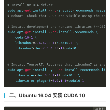
# Install NVIDIA driver
sudo apt
-
get
 install 
--
no
-
install
-
recommends nvidia
-
# Reboot. Check that GPUs are visible using the comm
# Install development and runtime libraries (~4GB)
sudo apt
-
get
 install 
--
no
-
install
-
recommends \

    cuda
-
10
-
1
 \

    libcudnn7
=
7.6
.
4.38
-
1
+
cuda10
.
1
  \

    libcudnn7
-
dev
=
7.6
.
4.38
-
1
+
cuda10
.
1
# Install TensorRT. Requires that libcudnn7 is insta
sudo apt
-
get
 install 
-
y 
--
no
-
install
-
recommends libn
    libnvinfer
-
dev
=
6.0
.
1
-
1
+
cuda10
.
1
 \

    libnvinfer
-
plugin6
=
6.0
.
1
-
1
+
cuda10
.
1
二、Ubuntu 16.04 安装 CUDA 10
复制
复制
复制
复制
复制




