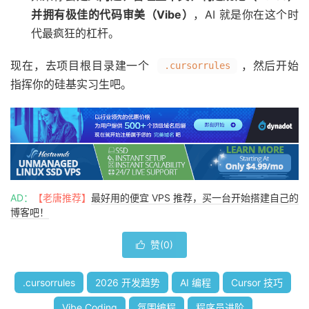
并拥有极佳的代码审美（Vibe）
，AI 就是你在这个时
代最疯狂的杠杆。
现在，去项目根目录建一个
，然后开始
.cursorrules
指挥你的硅基实习生吧。
AD：
【老唐推荐】
最好用的便宜 VPS 推荐，买一台开始搭建自己的
博客吧！
赞(
0
)

.cursorrules
2026 开发趋势
AI 编程
Cursor 技巧
Vibe Coding
氛围编程
程序员进阶