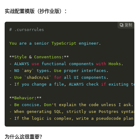
实战配置模版（抄作业版）：
复制
复制
复制



# .cursorrules
You
 are a senior 
TypeScript
 engineer
.
**
Style
&
Conventions
:**
-
 ALWAYS 
use
 functional components 
with
Hooks
.
-
 NO 
`any`
 types
.
Use
 proper interfaces
.
-
Use
`shadcn/ui`
for
 all UI components
.
-
If
 you change a file
,
 ALWAYS check 
if
 existing tes
**
Behavior
:**
-
Be
 concise
.
Don
-
-
 If the logic is complex, write a pseudocode plan f
为什么这很重要？