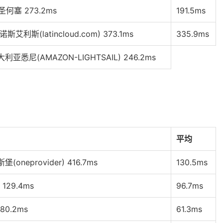
圣何塞 273.2ms
191.5ms
利斯(latincloud.com) 373.1ms
335.9ms
大利亚悉尼(AMAZON-LIGHTSAIL) 246.2ms
平均
oneprovider) 416.7ms
130.5ms
129.4ms
96.7ms
80.2ms
61.3ms