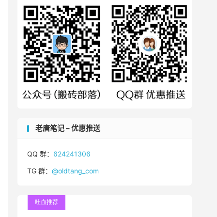
老唐笔记 – 优惠推送
QQ 群：
624241306
TG 群：
@oldtang_com
吐血推荐