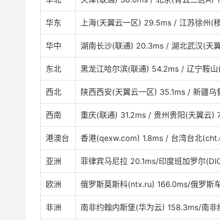
华东
上海(天翼云一区) 29.5ms / 江苏徐州(移动
华中
湖南长沙(联通) 20.3ms / 湖北武汉(天翼云
东北
黑龙江哈尔滨(联通) 54.2ms / 辽宁鞍山(电
西北
陕西西安(天翼云一区) 35.1ms / 新疆乌鲁
西南
重庆(联通) 31.2ms / 贵州贵阳(天翼云) 7
港澳台
香港(qexw.com) 1.8ms / 台湾台北(cht.
亚洲
菲律宾马尼拉 20.1ms/印度班加罗尔(DIGIT
欧洲
俄罗斯莫斯科(ntx.ru) 166.0ms/俄罗斯
非洲
南非约翰内斯堡(华为云) 158.3ms/南非约