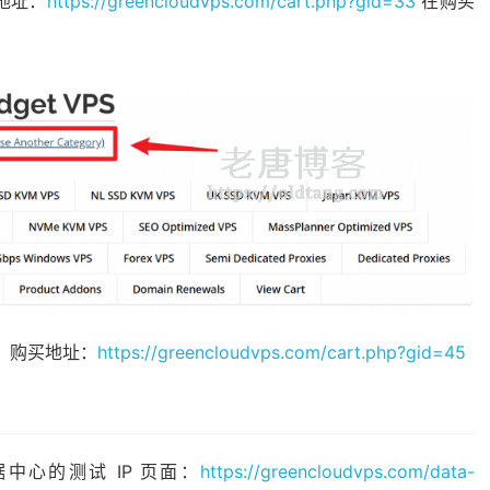
地址：
https://greencloudvps.com/cart.php?gid=33
在购买
 购买地址：
https://greencloudvps.com/cart.php?gid=45
数据中心的测试 IP 页面：
https://greencloudvps.com/data-