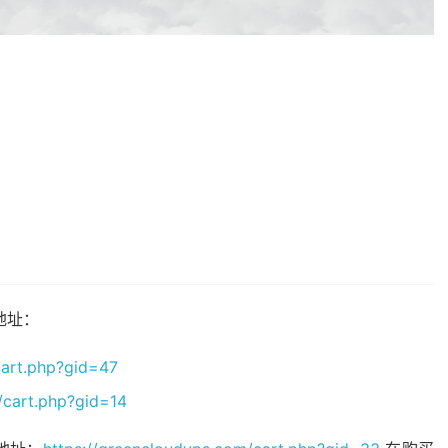
地址：
cart.php?gid=47
/cart.php?gid=14