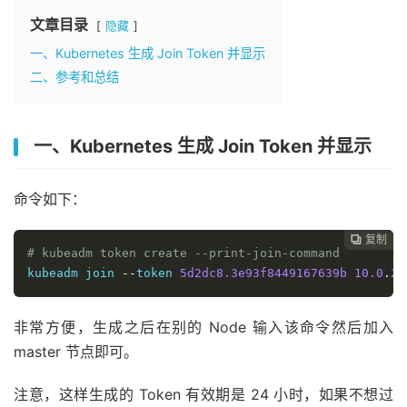
文章目录
隐藏
一、Kubernetes 生成 Join Token 并显示
二、参考和总结
一、Kubernetes 生成 Join Token 并显示
命令如下：
复制
复制
复制



# kubeadm token create --print-join-command
kubeadm join 
--
token 
5d2dc8.3e93f8449167639b
10.0
.
2.
非常方便，生成之后在别的 Node 输入该命令然后加入
master 节点即可。
注意，这样生成的 Token 有效期是 24 小时，如果不想过