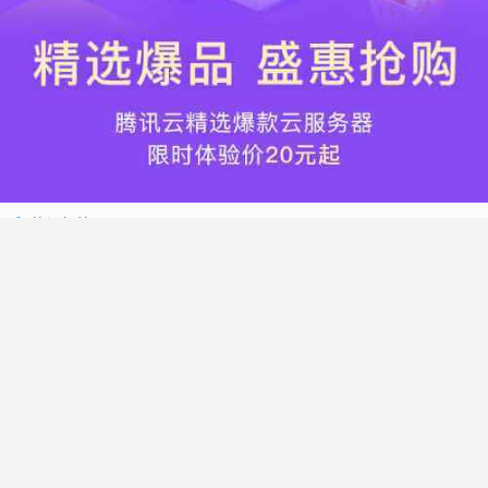
热门标签
搬瓦工
腾讯云
Vultr
腾讯云优惠
HostWinds
阿里云
腾讯云轻量应用服务器
WordPress
NameCheap
Dynadot
Hostwinds 教程
搬瓦工 CN2 GIA
DMIT
Vultr VPS
腾讯云秒杀
腾讯云云服务器
HostDare
UCloud