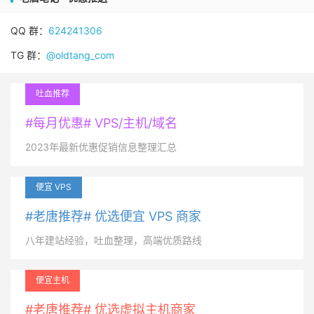
QQ 群：
624241306
TG 群：
@oldtang_com
吐血推荐
#每月优惠# VPS/主机/域名
2023年最新优惠促销信息整理汇总
便宜 VPS
#老唐推荐# 优选便宜 VPS 商家
八年建站经验，吐血整理，高端优质路线
便宜主机
#老唐推荐# 优选虚拟主机商家