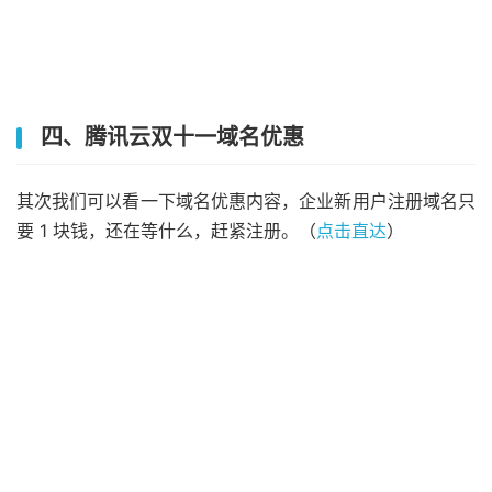
四、腾讯云双十一域名优惠
其次我们可以看一下域名优惠内容，企业新用户注册域名只
要 1 块钱，还在等什么，赶紧注册。（
点击直达
）