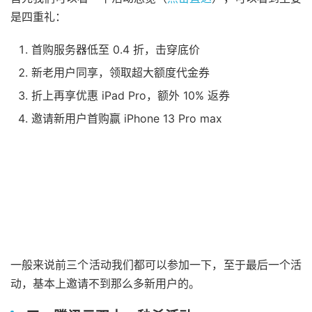
是四重礼：
首购服务器低至 0.4 折，击穿底价
新老用户同享，领取超大额度代金券
折上再享优惠 iPad Pro，额外 10% 返券
邀请新用户首购赢 iPhone 13 Pro max
一般来说前三个活动我们都可以参加一下，至于最后一个活
动，基本上邀请不到那么多新用户的。