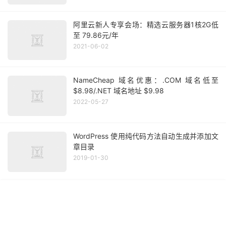
阿里云新人专享会场：精选云服务器1核2G低
至 79.86元/年
2021-06-02
NameCheap 域名优惠：.COM 域名低至
$8.98/.NET 域名地址 $9.98
2022-05-27
WordPress 使用纯代码方法自动生成并添加文
章目录
2019-01-30