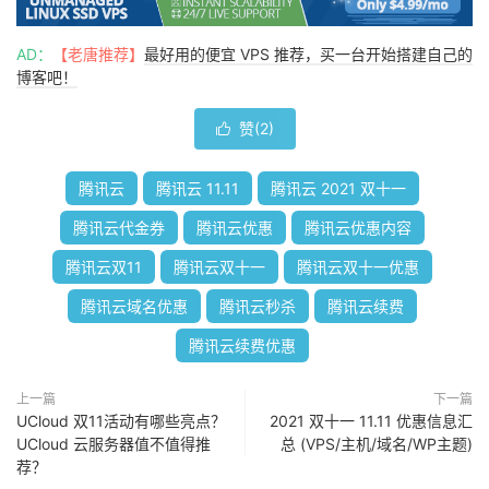
AD：
【老唐推荐】
最好用的便宜 VPS 推荐，买一台开始搭建自己的
博客吧！
赞(
2
)

腾讯云
腾讯云 11.11
腾讯云 2021 双十一
腾讯云代金券
腾讯云优惠
腾讯云优惠内容
腾讯云双11
腾讯云双十一
腾讯云双十一优惠
腾讯云域名优惠
腾讯云秒杀
腾讯云续费
腾讯云续费优惠
上一篇
下一篇
UCloud 双11活动有哪些亮点？
2021 双十一 11.11 优惠信息汇
UCloud 云服务器值不值得推
总 (VPS/主机/域名/WP主题)
荐？