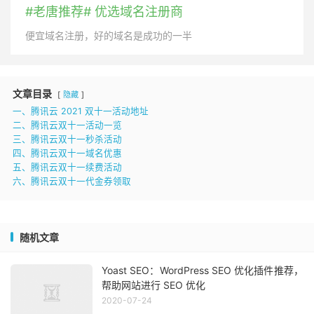
#老唐推荐# 优选域名注册商
便宜域名注册，好的域名是成功的一半
文章目录
隐藏
一、腾讯云 2021 双十一活动地址
二、腾讯云双十一活动一览
三、腾讯云双十一秒杀活动
四、腾讯云双十一域名优惠
五、腾讯云双十一续费活动
六、腾讯云双十一代金券领取
随机文章
Yoast SEO：WordPress SEO 优化插件推荐，
帮助网站进行 SEO 优化
2020-07-24