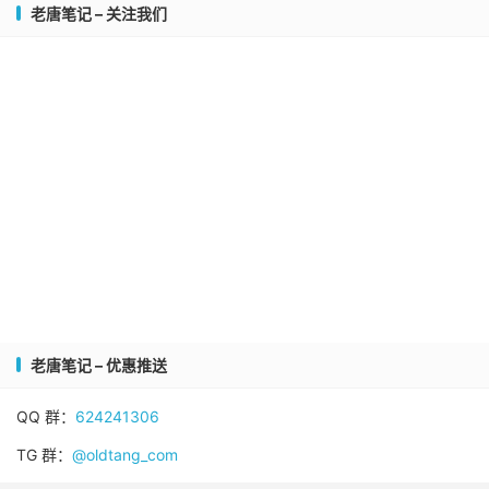
老唐笔记 – 关注我们
老唐笔记 – 优惠推送
QQ 群：
624241306
TG 群：
@oldtang_com