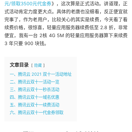
元/领取3500元代金券
》，这次算是正式活动。讲道理，正
式活动肯定力度更大点。具体的老唐也没细看，反正便宜就
完事了，作为老用户，比较关心的其实是续费，今天看了看
续费价格，很惊喜，轻量应用服务器续费低至 2.8 折，非常
便宜，我有一台 2核 4G 5M 的轻量应用服务器算下来续费
3 年只要 900 块钱。
文章目录
隐藏
一、腾讯云 2021 双十一活动地址
二、腾讯云双十一活动一览
三、腾讯云双十一秒杀活动
四、腾讯云双十一域名优惠
五、腾讯云双十一续费活动
六、腾讯云双十一代金券领取