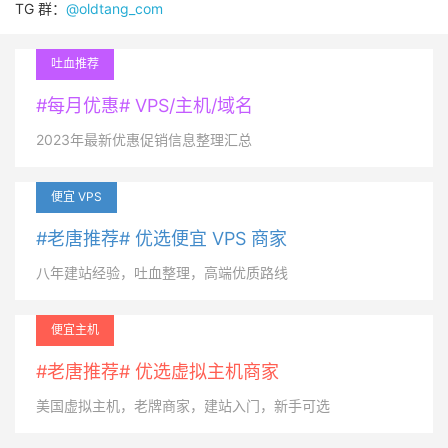
TG 群：
@oldtang_com
吐血推荐
#每月优惠# VPS/主机/域名
2023年最新优惠促销信息整理汇总
便宜 VPS
#老唐推荐# 优选便宜 VPS 商家
八年建站经验，吐血整理，高端优质路线
便宜主机
#老唐推荐# 优选虚拟主机商家
美国虚拟主机，老牌商家，建站入门，新手可选