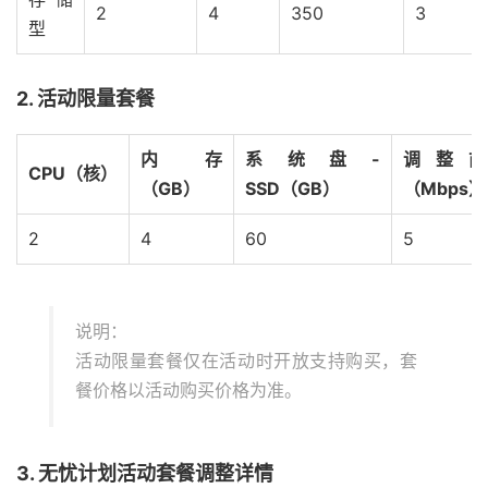
2
4
350
3
型
2. 活动限量套餐
内存
系统盘-
调整
CPU（核）
（GB）
SSD（GB）
（Mbps）
2
4
60
5
说明：
活动限量套餐仅在活动时开放支持购买，套
餐价格以活动购买价格为准。
3. 无忧计划活动套餐调整详情