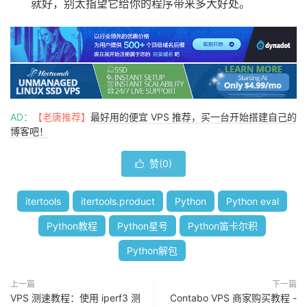
就好，别太指望它给你的程序带来多大好处。
AD：
【老唐推荐】
最好用的便宜 VPS 推荐，买一台开始搭建自己的
博客吧！
赞(
0
)

itertools
itertools.product
Python
Python eval
Python教程
Python星号
Python笛卡尔积
Python解包
上一篇
下一篇
VPS 测速教程：使用 iperf3 测
Contabo VPS 商家购买教程 -