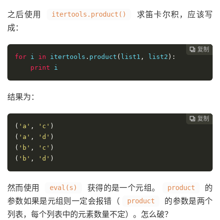
之后使用
求笛卡尔积，应该写
itertools.product()
成：
复制
复制
复制
复制
复制





for
 i 
in
 itertools
.
product
(
list1
,
 list2
):
print
 i
结果为：
复制
复制
复制
复制




(
'a'
,
'c'
)
(
'a'
,
'd'
)
(
'b'
,
'c'
)
(
'b'
,
'd'
)
然而使用
获得的是一个元组。
的
eval(s)
product
参数如果是元组则一定会报错（
的参数是两个
product
列表，每个列表中的元素数量不定）。怎么破？