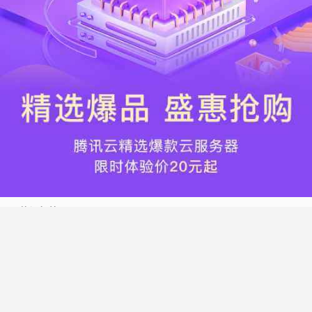
热门标签
搬瓦工
腾讯云
Vultr
腾讯云优惠
HostWinds
阿里云
腾讯云轻量应用服务器
WordPress
NameCheap
Dynadot
Hostwinds 教程
搬瓦工 CN2 GIA