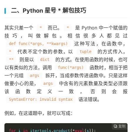
二、Python 星号 * 解包技巧
其实只差一个
而已。
是 Python 中一个赋值的
*
*
技巧，叫做解包。相信很多人都见过
这种写法，在函数中，
def func(*args, **kwargs)
代表不定个数的参数，以
的方式传入，
*
tuple
则是以
的方式。在使用函数的时候，也可
**
dict
以有类似的方法，调用
函数时，相当于把
func(*args)
一个元组
拆开，当成参数传进函数中。只是这样
args
做要小心的是，
中含有的元素数量及类型必须跟
args
该函数定义一致，否则会报
语法错误。
SyntaxError: invalid syntax
例如，在这道题中，就可以写成：
复制
复制
复制



for
 i 
in
 itertools
.
product
(*
eval
(
s
)):