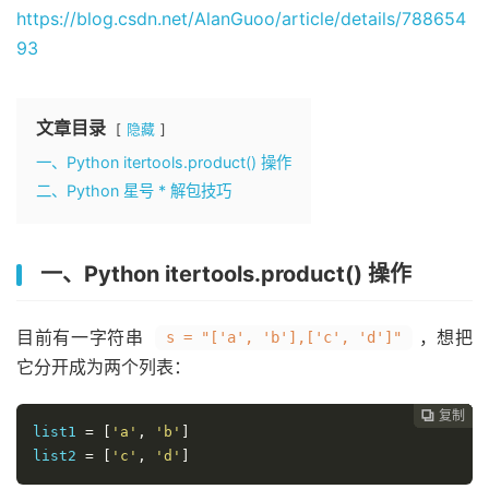
https://blog.csdn.net/AlanGuoo/article/details/788654
93
文章目录
隐藏
一、Python itertools.product() 操作
二、Python 星号 * 解包技巧
一、Python itertools.product() 操作
目前有一字符串
，想把
s = "['a', 'b'],['c', 'd']"
它分开成为两个列表：
复制
复制
复制
复制
复制
复制






list1 
=
[
'a'
,
'b'
]
list2 
=
[
'c'
,
'd'
]