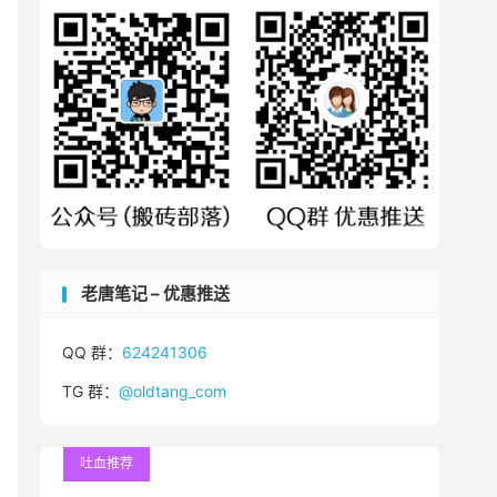
老唐笔记 – 优惠推送
QQ 群：
624241306
TG 群：
@oldtang_com
吐血推荐