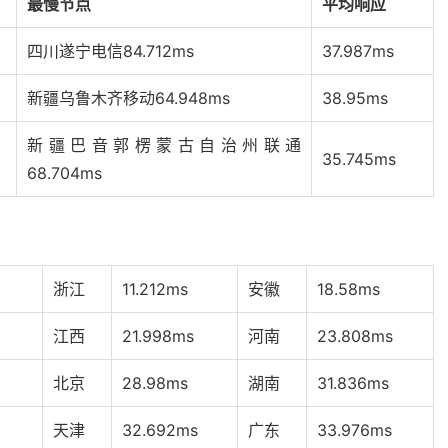
最慢节点
平均响应
四川遂宁电信
84.712ms
37.987ms
新疆乌鲁木齐移动
64.948ms
38.95ms
新疆巴音郭楞蒙古自治州联通
35.745ms
68.704ms
浙江
11.212ms
安徽
18.58ms
江西
21.998ms
河南
23.808ms
北京
28.98ms
湖南
31.836ms
天津
32.692ms
广东
33.976ms