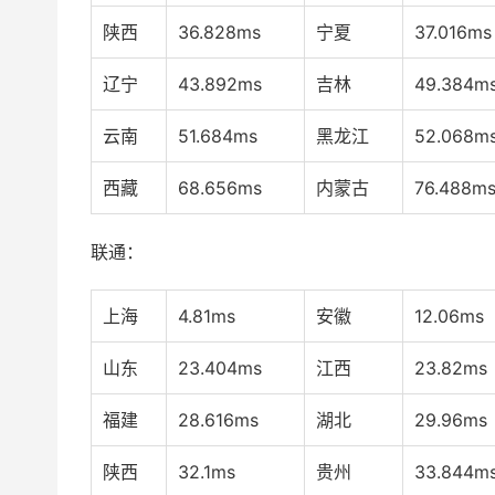
陕西
36.828ms
宁夏
37.016ms
辽宁
43.892ms
吉林
49.384m
云南
51.684ms
黑龙江
52.068m
西藏
68.656ms
内蒙古
76.488m
联通：
上海
4.81ms
安徽
12.06ms
山东
23.404ms
江西
23.82ms
福建
28.616ms
湖北
29.96ms
陕西
32.1ms
贵州
33.844m