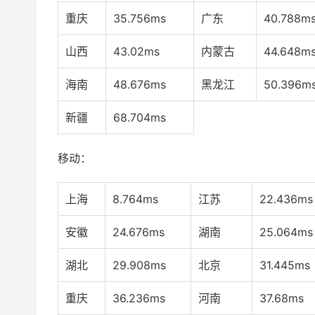
重庆
35.756ms
广东
40.788m
山西
43.02ms
内蒙古
44.648m
海南
48.676ms
黑龙江
50.396m
新疆
68.704ms
移动：
上海
8.764ms
江苏
22.436ms
安徽
24.676ms
湖南
25.064ms
湖北
29.908ms
北京
31.445ms
重庆
36.236ms
河南
37.68ms