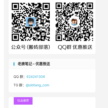
老唐笔记 – 优惠推送
QQ 群：
624241306
TG 群：
@oldtang_com
吐血推荐