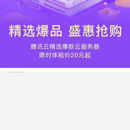
热门标签
搬瓦工
腾讯云
Vultr
腾讯云优惠
HostWinds
阿里云
腾讯云轻量应用服务器
WordPress
NameCheap
Dynadot
Hostwinds 教程
搬瓦工 CN2 GIA
DMIT
Vultr VPS
腾讯云秒杀