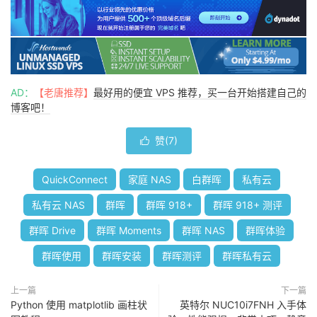
AD：
【老唐推荐】
最好用的便宜 VPS 推荐，买一台开始搭建自己的
博客吧！
赞(
7
)

QuickConnect
家庭 NAS
白群晖
私有云
私有云 NAS
群晖
群晖 918+
群晖 918+ 测评
群晖 Drive
群晖 Moments
群晖 NAS
群晖体验
群晖使用
群晖安装
群晖测评
群晖私有云
上一篇
下一篇
Python 使用 matplotlib 画柱状
英特尔 NUC10i7FNH 入手体