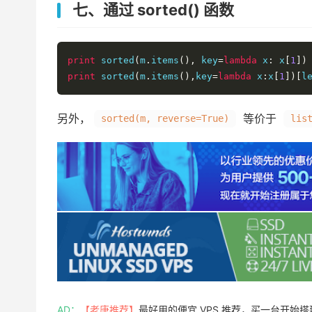
七、通过 sorted() 函数
print
 sorted
(
m
.
items
(),
 key
=
lambda
 x
:
 x
[
1
])
print
 sorted
(
m
.
items
(),
key
=
lambda
 x
:
x
[
1
])[
l
另外，
等价于
sorted(m, reverse=True)
lis
AD：
【老唐推荐】
最好用的便宜 VPS 推荐，买一台开始