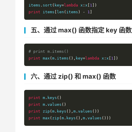
items
.
sort
(
key
=
lambda
 x
:
x
[
1
])
print
 items
[
len
(
items
)
-
1
]
五、通过 max() 函数指定 key 函数
# print m.items()
print
 max
(
m
.
items
(),
key
=
lambda
 x
:
x
[
1
])
六、通过 zip() 和 max() 函数
print
 m
.
keys
()
print
 m
.
values
()
print
 zip
(
m
.
keys
(),
m
.
values
())
print
 max
(
zip
(
m
.
keys
(),
m
.
values
()))