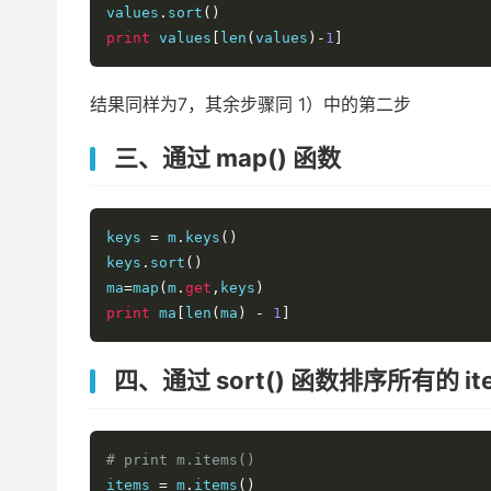
values
.
sort
()
print
 values
[
len
(
values
)-
1
]
结果同样为7，其余步骤同 1）中的第二步
三、通过 map() 函数
keys 
=
 m
.
keys
()
keys
.
sort
()
ma
=
map
(
m
.
get
,
keys
)
print
 ma
[
len
(
ma
)
-
1
]
四、通过 sort() 函数排序所有的 it
# print m.items()
items 
=
 m
.
items
()