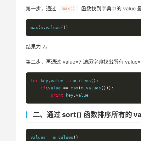
第一步，通过
函数找到字典中的 value 
max()
max
(
m
.
values
())
结果为 7。
第二步，再通过 value=7 遍历字典找出所有 value
for
 key
,
value 
in
 m
.
items
():
if
(
value 
==
 max
(
m
.
values
())):
print
 key
,
value
二、通过 sort() 函数排序所有的 va
values 
=
 m
.
values
()