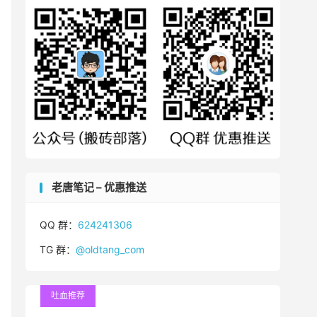
老唐笔记 – 优惠推送
QQ 群：
624241306
TG 群：
@oldtang_com
吐血推荐