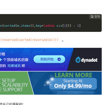
复制
复制
复制



en
(
sorted
(
m
.
items
(),
key
=
lambda
 x
:
x
[
1
]))
-
1
]
。
t(reversed(sorted(reversed(m))))
搭建自己的博客吧！