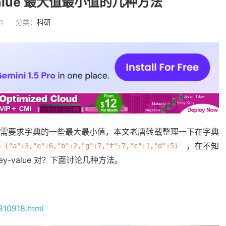
Value 最大值最小值的几种方法
1
分类：
科研
型，也经常需要求字典的一些最大最小值，本文老唐转载整理一下在字典
，在不知
= {"a":3,"e":6,"b":2,"g":7,"f":7,"c":1,"d":5}
ey-value 对？下面讨论几种方法。
810918.html