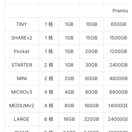
Premium
TINY
1 核
1GB
10GB
650GB
SHAREv2
1 核
1GB
15GB
1500GB
Pocket
1 核
1GB
20GB
1200GB
STARTER
2 核
1GB
30GB
2400GB
MINI
2 核
2GB
60GB
4800GB
MICROv3
4 核
4GB
80GB
6800GB
MEDIUMv2
4 核
8GB
160GB
14000GB
LARGE
8 核
16GB
320GB
24000GB