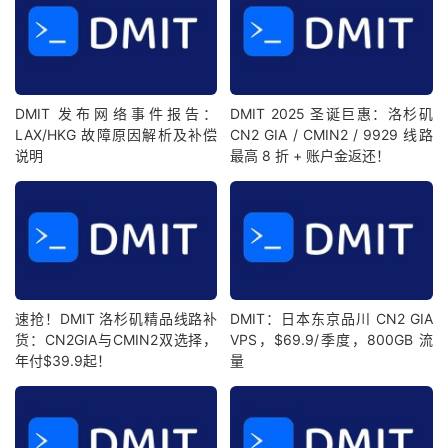
DMIT 发布网络事件报告：
DMIT 2025 圣诞巨惠：洛杉矶
LAX/HKG 故障原因解析及补偿
CN2 GIA / CMIN2 / 9929 线路
说明
最高 8 折 + 账户金返还！
速抢！DMIT 洛杉矶精品线路补
DMIT：日本东京品川 CN2 GIA
货：CN2GIA与CMIN2双选择，
VPS，$69.9/季度，800GB 流
年付$39.9起！
量