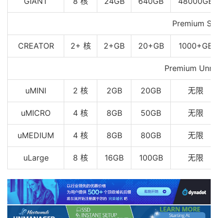
GIANT
8 核
24GB
640GB
48000GB
Premium Se
CREATOR
2+ 核
2+GB
20+GB
1000+GB
Premium Unme
uMINI
2 核
2GB
20GB
无限
uMICRO
4 核
8GB
50GB
无限
uMEDIUM
4 核
8GB
80GB
无限
uLarge
8 核
16GB
100GB
无限