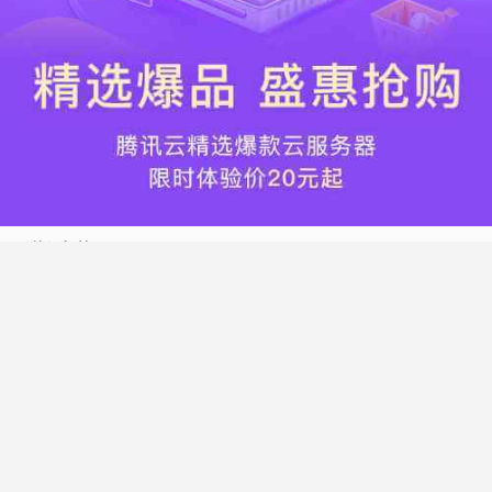
热门标签
搬瓦工
腾讯云
Vultr
腾讯云优惠
HostWinds
阿里云
腾讯云轻量应用服务器
WordPress
NameCheap
Dynadot
Hostwinds 教程
搬瓦工 CN2 GIA
DMIT
Vultr VPS
腾讯云秒杀
腾讯云云服务器
HostDare
UCloud