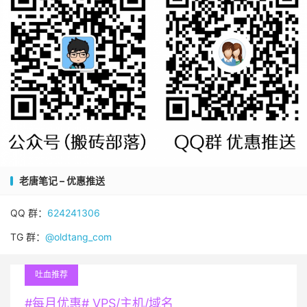
老唐笔记 – 优惠推送
QQ 群：
624241306
TG 群：
@oldtang_com
吐血推荐
#每月优惠# VPS/主机/域名