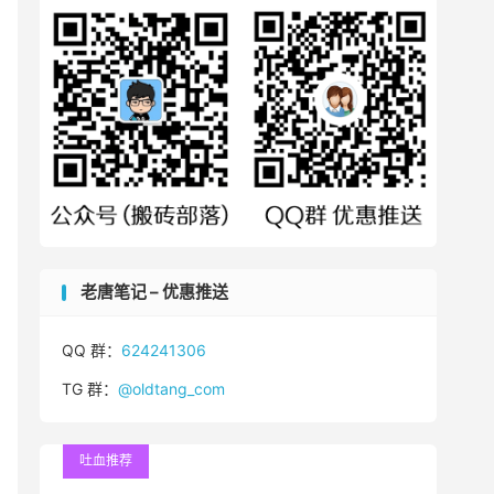
老唐笔记 – 优惠推送
QQ 群：
624241306
TG 群：
@oldtang_com
吐血推荐