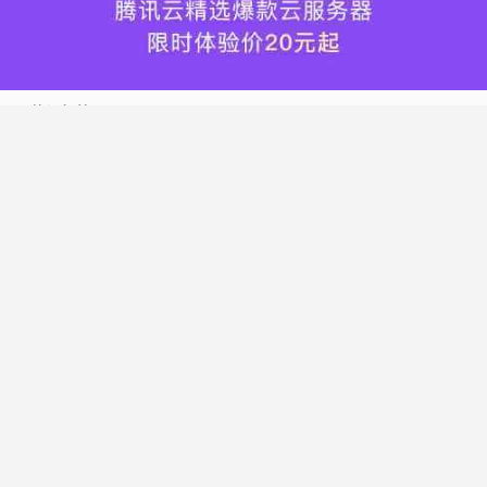
热门标签
搬瓦工
腾讯云
Vultr
腾讯云优惠
HostWinds
阿里云
腾讯云轻量应用服务器
WordPress
NameCheap
Dynadot
Hostwinds 教程
搬瓦工 CN2 GIA
DMIT
Vultr VPS
腾讯云秒杀
腾讯云云服务器
HostDare
UCloud
搬瓦工限量版
Vultr 测评
腾讯云轻量
Vultr 优惠
搬瓦工优惠码
腾讯云代金券
宝塔面板
CN2 GIA
宝塔
Ubuntu
Dynadot 优惠码
搬瓦工香港