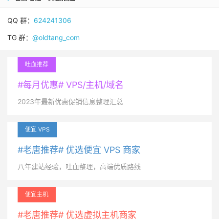
QQ 群：
624241306
TG 群：
@oldtang_com
吐血推荐
#每月优惠# VPS/主机/域名
2023年最新优惠促销信息整理汇总
便宜 VPS
#老唐推荐# 优选便宜 VPS 商家
八年建站经验，吐血整理，高端优质路线
便宜主机
#老唐推荐# 优选虚拟主机商家