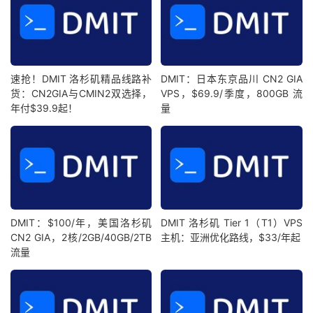
速抢！DMIT 洛杉矶精品线路补
DMIT：日本东京品川 CN2 GIA
货：CN2GIA与CMIN2双选择，
VPS，$69.9/季度，800GB 流
年付$39.9起！
量
DMIT：$100/年，美国洛杉矶
DMIT 洛杉矶 Tier 1（T1）VPS
CN2 GIA，2核/2GB/40GB/2TB
主机：亚洲优化路线，$33/年起
流量