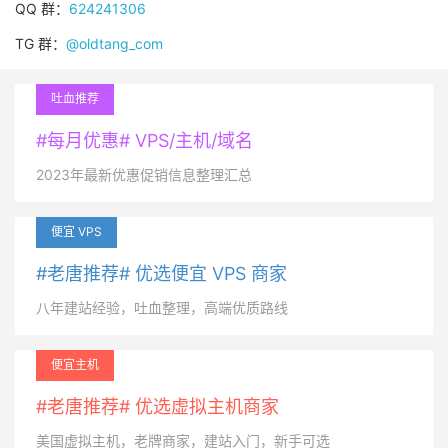
QQ 群：
624241306
TG 群：
@oldtang_com
吐血推荐
#每月优惠# VPS/主机/域名
2023年最新优惠促销信息整理汇总
便宜 VPS
#老唐推荐# 优选便宜 VPS 商家
八年建站经验，吐血整理，高端优质路线
便宜主机
#老唐推荐# 优选虚拟主机商家
美国虚拟主机，老牌商家，建站入门，新手可选