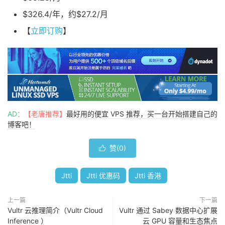
$326.4/年，约$27.2/月
【
立即订购
】
AD：
【老唐推荐】
最好用的便宜 VPS 推荐，买一台开始搭建自己的
博客吧！
赞(
0
)

Jtti
Jtti 优惠码
Jtti 香港
上一篇
下一篇
Vultr 云推理简介（Vultr Cloud
Vultr 通过 Sabey 数据中心扩展
Inference ）
云 GPU 容量和生态焦点