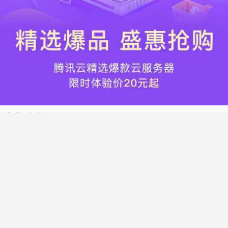
热门标签
搬瓦工
腾讯云
Vultr
腾讯云优惠
HostWinds
阿里云
腾讯云轻量应用服务器
WordPress
NameCheap
Dynadot
Hostwinds 教程
搬瓦工 CN2 GIA
DMIT
Vultr VPS
腾讯云秒杀
腾讯云云服务器
HostDare
UCloud