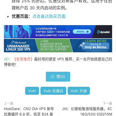
获得 25% 的折扣。优惠仅对新客户有效，适用于在创
建帐户后 30 天内启动的实例。
优惠页面：
点击直达购买页面
AD：
【老唐推荐】
最好用的便宜 VPS 推荐，买一台开始搭建自己的
博客吧！
赞(
0
)

Vultr
Vultr 优惠码
Vultr 开源
上一篇
下一篇
HostDare：CN2 GIA VPS 新年
Jtti：幻兽帕鲁游戏服务器，4C
优惠循环 6.8 折，低至 $24 美
16G/50G SSD/10M