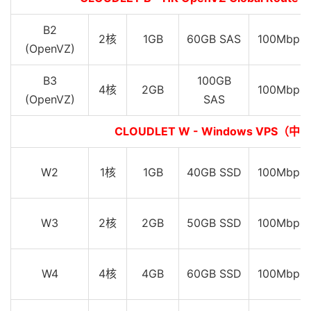
B2
2核
1GB
60GB SAS
100Mbps
(OpenVZ)
B3
100GB
4核
2GB
100Mbps
(OpenVZ)
SAS
CLOUDLET W - Windows VPS（中
W2
1核
1GB
40GB SSD
100Mbps
W3
2核
2GB
50GB SSD
100Mbps
W4
4核
4GB
60GB SSD
100Mbps