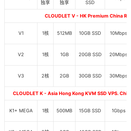
独享
独享
SSD
CLOUDLET V - HK Premium China
V1
1核
512MB
10GB SSD
10Mbps
V2
1核
1GB
20GB SSD
20Mbps
V3
2核
2GB
30GB SSD
30Mbps
CLOUDLET K - Asia Hong Kong KVM SSD VPS. C
K1+ MEGA
1核
500MB
15GB SSD
1Gbps