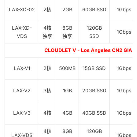
LAX-XD-02
2核
2GB
60GB SSD
1Gbps
LAX-XD-
4核
8GB
120GB
1Gbps
VDS
独享
独享
SSD
CLOUDLET V - Los Angeles CN2 G
LAX-V1
2核
500MB
15GB SSD
1Gbps
LAX-V2
3核
1GB
20GB SSD
1Gbps
LAX-V3
4核
4GB
40GB SSD
1Gbps
4核
8GB
120GB
LAX-VDS
1Gbps