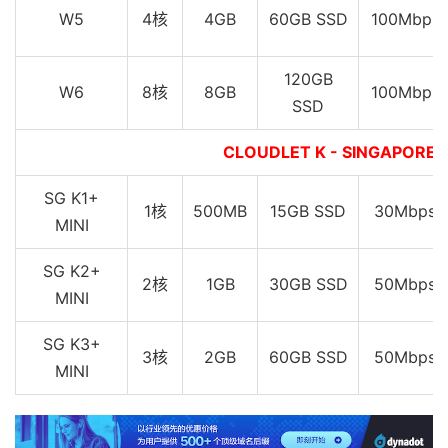
W5
4核
4GB
60GB SSD
100Mbps
120GB
W6
8核
8GB
100Mbps
SSD
CLOUDLET K - SINGAPOR
SG K1+
1核
500MB
15GB SSD
30Mbps
MINI
SG K2+
2核
1GB
30GB SSD
50Mbps
MINI
SG K3+
3核
2GB
60GB SSD
50Mbps
MINI