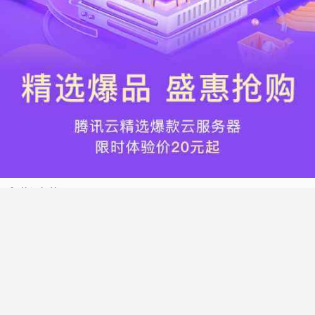
热门标签
搬瓦工
腾讯云
Vultr
腾讯云优惠
HostWinds
阿里云
腾讯云轻量应用服务器
WordPress
NameCheap
Dynadot
Hostwinds 教程
搬瓦工 CN2 GIA