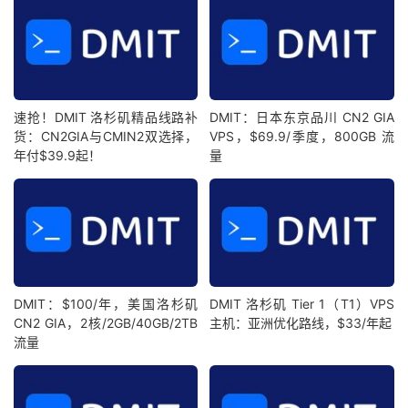
速抢！DMIT 洛杉矶精品线路补
DMIT：日本东京品川 CN2 GIA
货：CN2GIA与CMIN2双选择，
VPS，$69.9/季度，800GB 流
年付$39.9起！
量
DMIT：$100/年，美国洛杉矶
DMIT 洛杉矶 Tier 1（T1）VPS
CN2 GIA，2核/2GB/40GB/2TB
主机：亚洲优化路线，$33/年起
流量