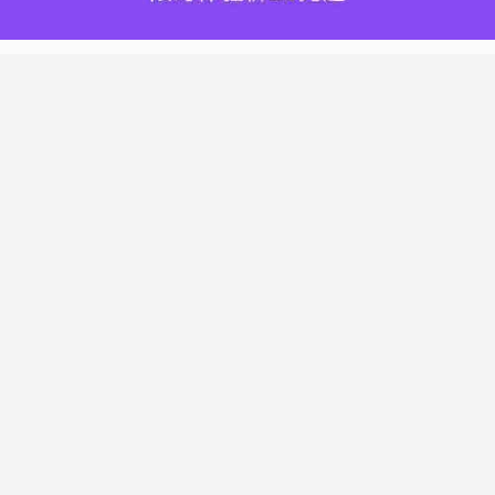
热门标签
搬瓦工
腾讯云
Vultr
腾讯云优惠
HostWinds
阿里云
腾讯云轻量应用服务器
WordPress
NameCheap
Dynadot
Hostwinds 教程
搬瓦工 CN2 GIA
DMIT
Vultr VPS
腾讯云秒杀
腾讯云云服务器
HostDare
UCloud
搬瓦工限量版
Vultr 测评
腾讯云轻量
Vultr 优惠
搬瓦工优惠码
腾讯云代金券
宝塔面板
CN2 GIA
宝塔
Ubuntu
Dynadot 优惠码
搬瓦工香港
© 2017-2026
老唐笔记
网站地图
苏ICP备17076611号-1
苏公网安备