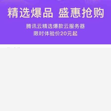
热门标签
搬瓦工
腾讯云
Vultr
腾讯云优惠
HostWinds
阿里云
腾讯云轻量应用服务器
WordPress
NameCheap
Dynadot
Hostwinds 教程
搬瓦工 CN2 GIA
DMIT
Vultr VPS
腾讯云秒杀
腾讯云云服务器
HostDare
UCloud
搬瓦工限量版
Vultr 测评
腾讯云轻量