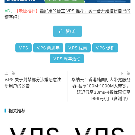
AD：
【老唐推荐】
最好用的便宜 VPS 推荐，买一台开始搭建自己的
博客吧！
赞(
0
)

V.PS
V.PS 两周年
V.PS 优惠
V.PS 促销
V.PS 周年活动
上一篇
下一篇
V.PS 关于封禁部分涉嫌恶意注
华纳云：香港纯国际大带宽服务
册用户的公告
器-独享100M-1000M大带宽，
延迟低至30ms-4折优惠低至
999元/月（含测评）
相关推荐