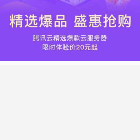
热门标签
搬瓦工
腾讯云
Vultr
腾讯云优惠
HostWinds
阿里云
腾讯云轻量应用服务器
WordPress
NameCheap
Dynadot
Hostwinds 教程
搬瓦工 CN2 GIA
DMIT
Vultr VPS
腾讯云秒杀
腾讯云云服务器
HostDare
UCloud