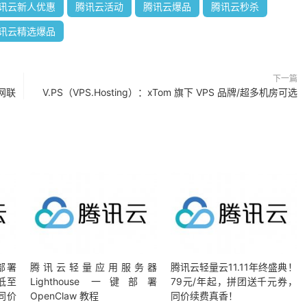
讯云新人优惠
腾讯云活动
腾讯云爆品
腾讯云秒杀
讯云精选爆品
下一篇
网联
V.PS（VPS.Hosting）：xTom 旗下 VPS 品牌/超多机房可选
端部署
腾讯云轻量应用服务器
腾讯云轻量云11.11年终盛典！
月低至
Lighthouse 一键部署
79元/年起，拼团送千元券，
同价
OpenClaw 教程
同价续费真香！