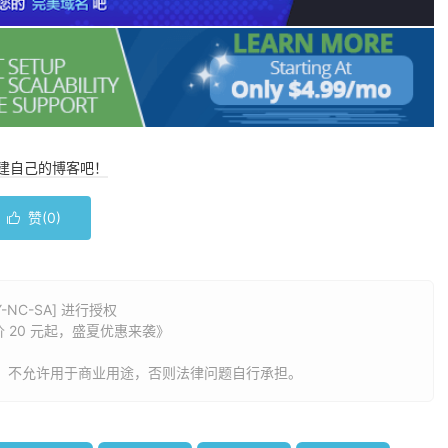
搭建自己的博客吧！
赞(
0
)

NC-SA] 进行授权
20 元起，盛夏优惠来袭
》
，不允许用于商业用途，否则法律问题自行承担。