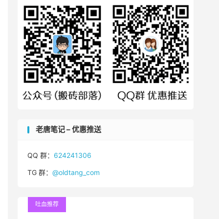
老唐笔记 – 优惠推送
QQ 群：
624241306
TG 群：
@oldtang_com
吐血推荐