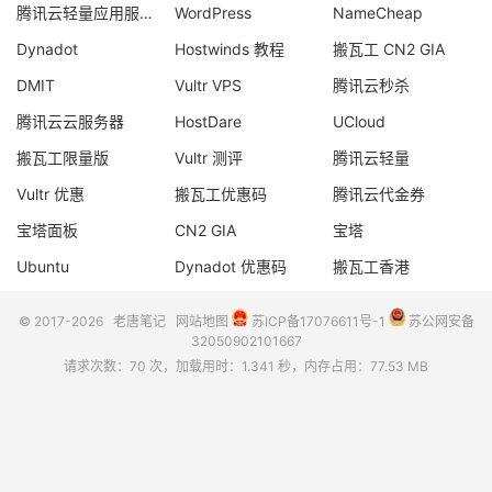
腾讯云轻量应用服务器
WordPress
NameCheap
Dynadot
Hostwinds 教程
搬瓦工 CN2 GIA
DMIT
Vultr VPS
腾讯云秒杀
腾讯云云服务器
HostDare
UCloud
搬瓦工限量版
Vultr 测评
腾讯云轻量
Vultr 优惠
搬瓦工优惠码
腾讯云代金券
宝塔面板
CN2 GIA
宝塔
Ubuntu
Dynadot 优惠码
搬瓦工香港
© 2017-2026
老唐笔记
网站地图
苏ICP备17076611号-1
苏公网安备
32050902101667
请求次数：70 次，加载用时：1.341 秒，内存占用：77.53 MB