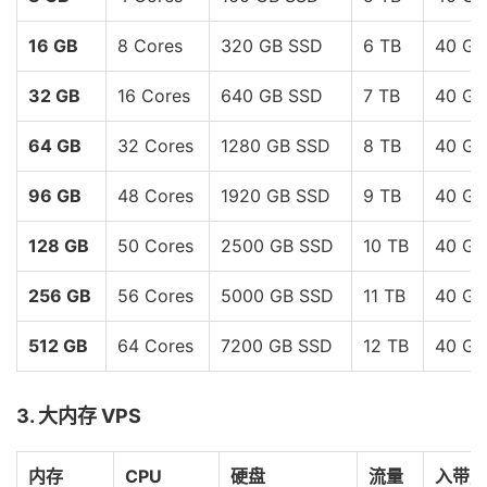
16 GB
8 Cores
320 GB SSD
6 TB
40 Gb
32 GB
16 Cores
640 GB SSD
7 TB
40 Gb
64 GB
32 Cores
1280 GB SSD
8 TB
40 Gb
96 GB
48 Cores
1920 GB SSD
9 TB
40 Gb
128 GB
50 Cores
2500 GB SSD
10 TB
40 Gb
256 GB
56 Cores
5000 GB SSD
11 TB
40 Gb
512 GB
64 Cores
7200 GB SSD
12 TB
40 Gb
3. 大内存 VPS
内存
CPU
硬盘
流量
入带宽