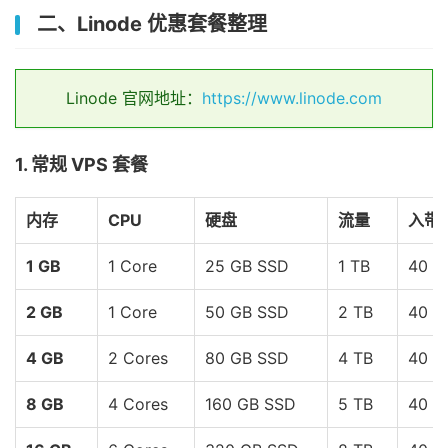
二、Linode 优惠套餐整理
Linode 官网地址：
https://www.linode.com
1. 常规 VPS 套餐
内存
CPU
硬盘
流量
入带
1 GB
1 Core
25 GB SSD
1 TB
40 G
2 GB
1 Core
50 GB SSD
2 TB
40 G
4 GB
2 Cores
80 GB SSD
4 TB
40 G
8 GB
4 Cores
160 GB SSD
5 TB
40 G