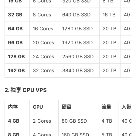
16 GB
6 Cores
320 GB SSD
8 TB
40 G
32 GB
8 Cores
640 GB SSD
16 TB
40 G
64 GB
16 Cores
1280 GB SSD
20 TB
40 G
96 GB
20 Cores
1920 GB SSD
20 TB
40 G
128 GB
24 Cores
2560 GB SSD
20 TB
40 G
192 GB
32 Cores
3840 GB SSD
20 TB
40 G
2. 独享 CPU VPS
内存
CPU
硬盘
流量
入带宽
4 GB
2 Cores
80 GB SSD
4 TB
40 Gb
8 GB
4 Cores
160 GB SSD
5 TB
40 Gb