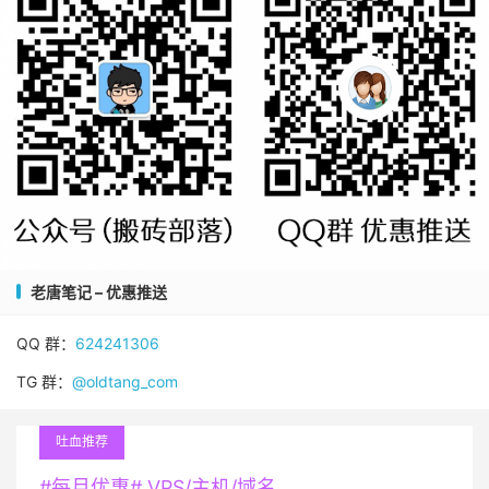
老唐笔记 – 优惠推送
QQ 群：
624241306
TG 群：
@oldtang_com
吐血推荐
#每月优惠# VPS/主机/域名