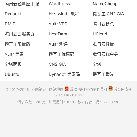
腾讯云轻量应用服务器
WordPress
NameCheap
Dynadot
Hostwinds 教程
搬瓦工 CN2 GIA
DMIT
Vultr VPS
腾讯云秒杀
腾讯云云服务器
HostDare
UCloud
搬瓦工限量版
Vultr 测评
腾讯云轻量
Vultr 优惠
搬瓦工优惠码
腾讯云代金券
宝塔面板
CN2 GIA
宝塔
Ubuntu
Dynadot 优惠码
搬瓦工香港
© 2017-2026
老唐笔记
网站地图
苏ICP备17076611号-1
苏公网安备
32050902101667
请求次数：70 次，加载用时：0.913 秒，内存占用：77.53 MB