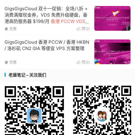
GigsGigsCloud 双十一促销：全场八折 +
消费满赠现金券，VDS 免费升级硬盘，香
港高防服务器 $199/月
香港 PCCW VDS
好价
优惠
赞(
2
)


GigsGigsCloud 香港 PCCW / 香港 HKBN
/ 洛杉矶 CN2 GIA 等便宜 VPS 方案整理
优惠
赞(
2
)


老唐笔记 – 关注我们