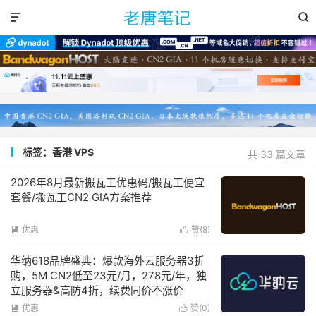


标签：香港 VPS
共 33 篇文章
2026年8月最新搬瓦工优惠码/搬瓦工便宜
套餐/搬瓦工CN2 GIA方案推荐
优惠
赞(
8
)


华纳618品牌盛典：爆款海外云服务器3折
购，5M CN2低至23元/月，278元/年，独
立服务器&高防4折，续费同价不涨价
优惠
赞(
0
)

