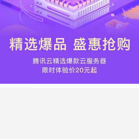
热门标签
搬瓦工
腾讯云
Vultr
腾讯云优惠
HostWinds
阿里云
腾讯云轻量应用服务器
WordPress
NameCheap
Dynadot
Hostwinds 教程
搬瓦工 CN2 GIA