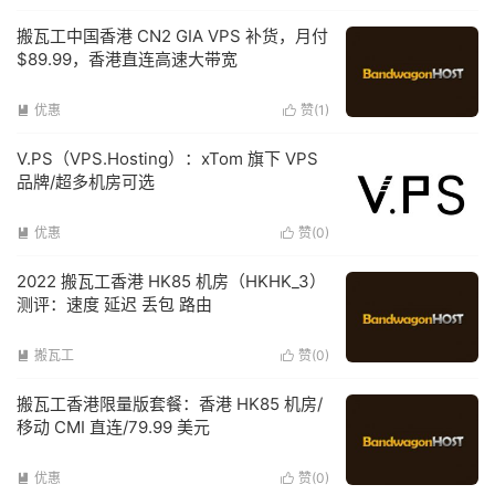
搬瓦工中国香港 CN2 GIA VPS 补货，月付
$89.99，香港直连高速大带宽
优惠
赞(
1
)


V.PS（VPS.Hosting）：xTom 旗下 VPS
品牌/超多机房可选
优惠
赞(
0
)


2022 搬瓦工香港 HK85 机房（HKHK_3）
测评：速度 延迟 丢包 路由
搬瓦工
赞(
0
)


搬瓦工香港限量版套餐：香港 HK85 机房/
移动 CMI 直连/79.99 美元
优惠
赞(
0
)

